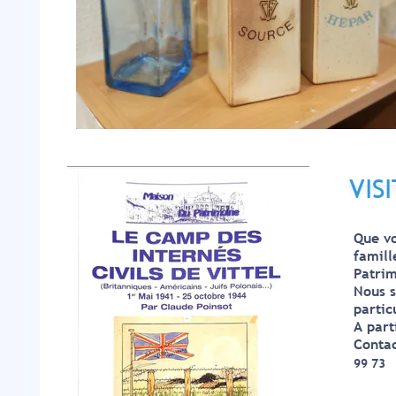
VIS
Que vo
famill
Patrim
Nous s
partic
A part
Contac
99 73